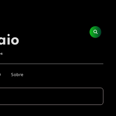
aio
os
D
Sobre