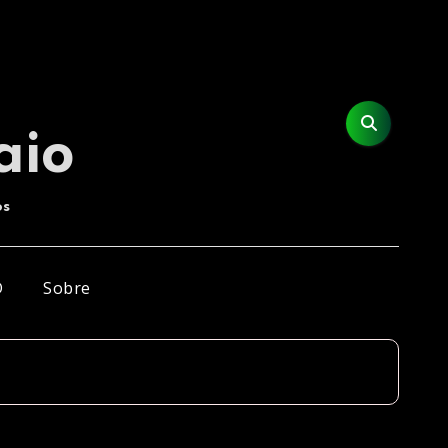
aio
os
D
Sobre