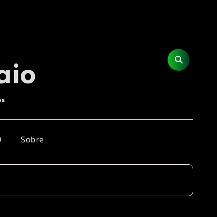
aio
os
D
Sobre