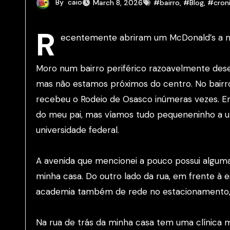
By
caio
March 8, 2026
#bairro
,
#Blog
,
#cron
R
ecentemente abriram um McDonald’s a m
Moro num bairro periférico razoavelmente desen
mas não estamos próximos do centro. No bairro
recebeu o Rodeio de Osasco inúmeras vezes. Em
do meu pai, mas víamos tudo pequeneninho a un
universidade federal.
A avenida que mencionei a pouco possui alguma
minha casa. Do outro lado da rua, em frente 
academia também de rede no estacionamento, 
Na rua de trás da minha casa tem uma clínica 