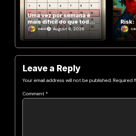
Uma vez por semana é
mais difícil do que todo
Risk:
dia
caio
ca
August 6, 2026
Leave a Reply
Your email address will not be published.
Required 
Comment
*