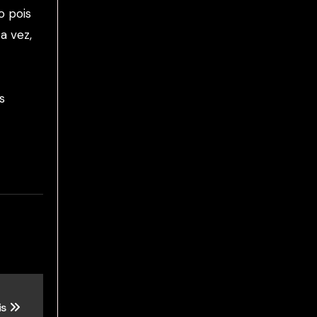
o pois
a vez,
s
is