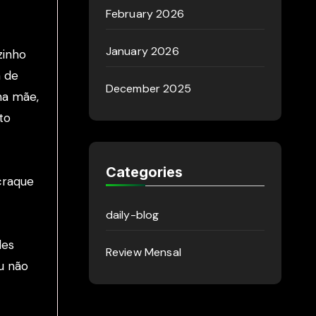
February 2026
January 2026
zinho
a de
December 2025
ha mãe,
to
Categories
craque
daily-blog
les
Review Mensal
u não