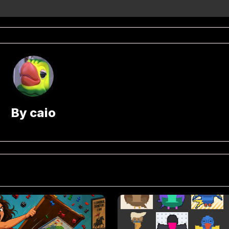
By
caio