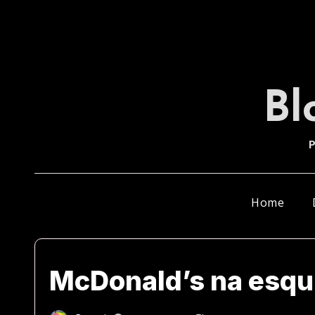
Skip
to
content
Bl
P
Home
McDonald’s na esqu