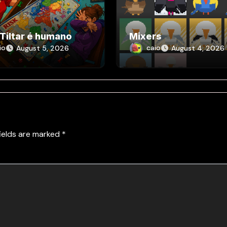
 Tiltar é humano
Mixers
io
caio
August 5, 2026
August 4, 2026
fields are marked
*