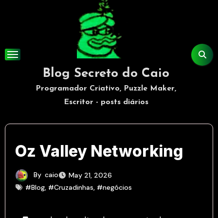
Skip
to
content
Blog Secreto do Caio
Programador Criativo, Puzzle Maker,
Escritor - posts diários
Oz Valley Networking
By
caio
May 21, 2026
#Blog
,
#Cruzadinhas
,
#negócios