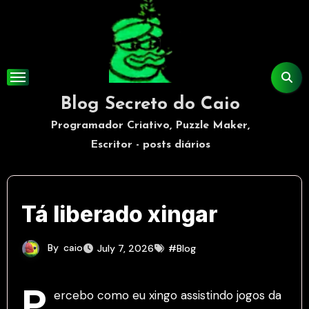
Skip
to
content
Blog Secreto do Caio
Programador Criativo, Puzzle Maker,
Escritor - posts diários
Tá liberado xingar
By
caio
July 7, 2026
#Blog
P
ercebo como eu xingo assistindo jogos da