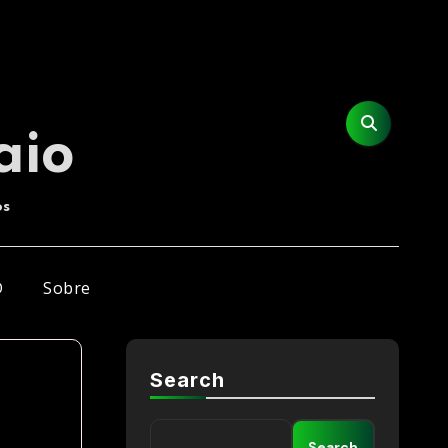
aio
os
D
Sobre
Search
Search