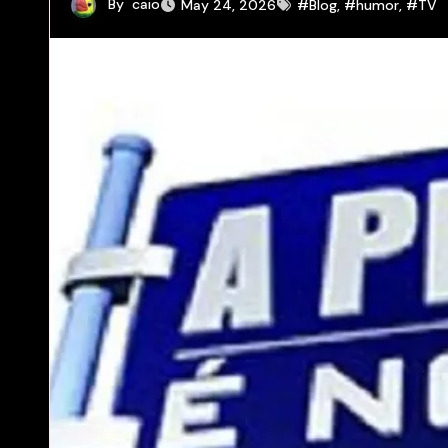
By
caio
May 24, 2026
#Blog
,
#humor
,
#TV