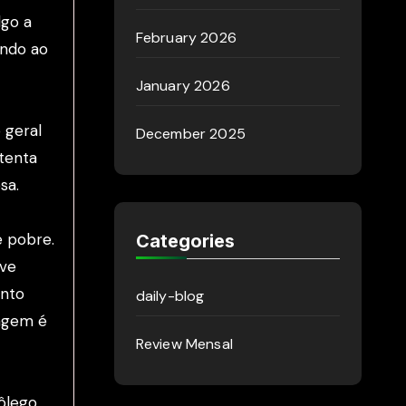
lgo a
February 2026
indo ao
January 2026
 geral
December 2025
tenta
sa.
e pobre.
Categories
ive
anto
daily-blog
agem é
Review Mensal
ôlego