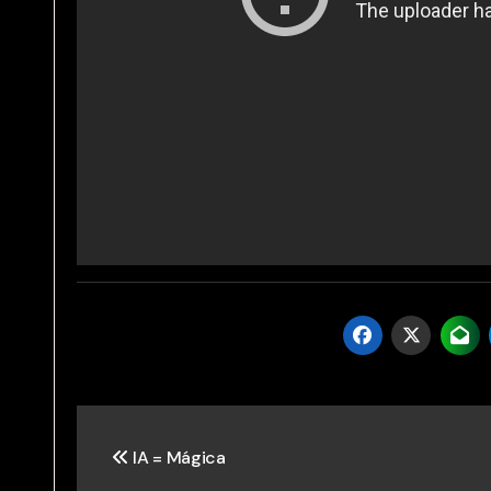
Post
IA = Mágica
navigation