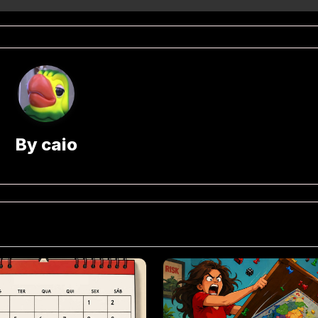
By
caio