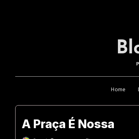
Skip
to
content
Bl
P
Home
A Praça É Nossa