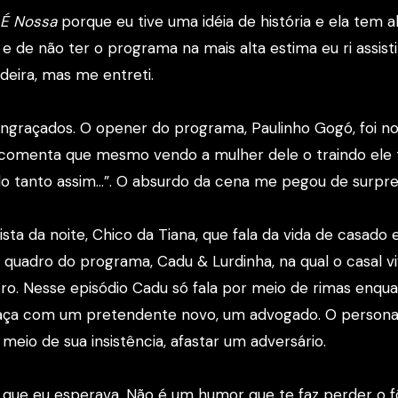
 É Nossa
porque eu tive uma idéia de história e ela tem a
de não ter o programa na mais alta estima eu ri assist
deira, mas me entreti.
graçados. O opener do programa, Paulinho Gogó, foi no
comenta que mesmo vendo a mulher dele o traindo ele 
ndo tanto assim…”. O absurdo da cena me pegou de surpre
da noite, Chico da Tiana, que fala da vida de casado 
 quadro do programa, Cadu & Lurdinha, na qual o casal v
o. Nesse episódio Cadu só fala por meio de rimas enqu
raça com um pretendente novo, um advogado. O person
io de sua insistência, afastar um adversário.
que eu esperava. Não é um humor que te faz perder o f