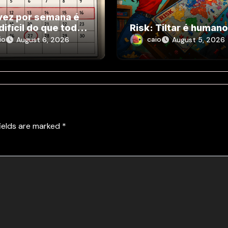
vez por semana é
difícil do que todo
Risk: Tiltar é human
io
caio
August 6, 2026
August 5, 2026
fields are marked
*