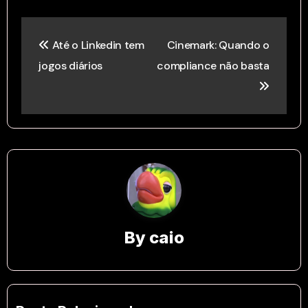
Post
Até o Linkedin tem
Cinemark: Quando o
navigation
jogos diários
compliance não basta
By
caio