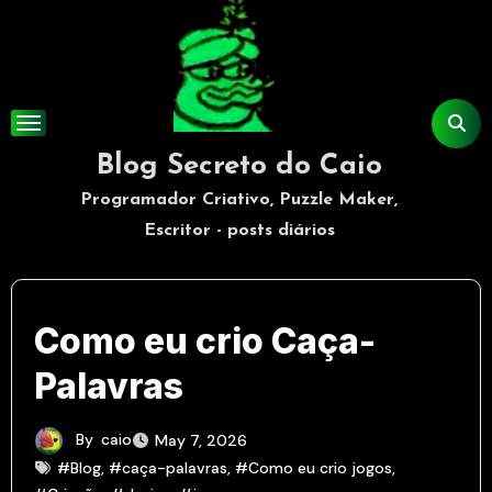
Skip
to
content
Blog Secreto do Caio
Programador Criativo, Puzzle Maker,
Escritor - posts diários
Como eu crio Caça-
Palavras
By
caio
May 7, 2026
#Blog
,
#caça-palavras
,
#Como eu crio jogos
,