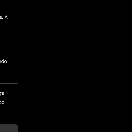
s. A
ndo
ga
do