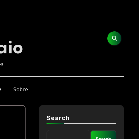
aio
os
D
Sobre
Search
Search