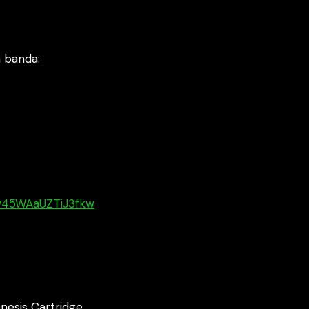
 banda:
zsw45WAaUZTiJ3fkw
esis Cartridge