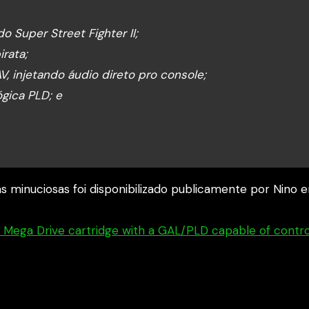
o Super Street Fighter II;
rata;
injetando áudio direto pro console;
gica PLD; e
s minuciosas foi disponibilizado publicamente por Nino 
Mega Drive cartridge with a GAL/PLD capable of contro