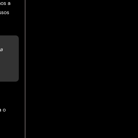
os a
ssos
a
a o