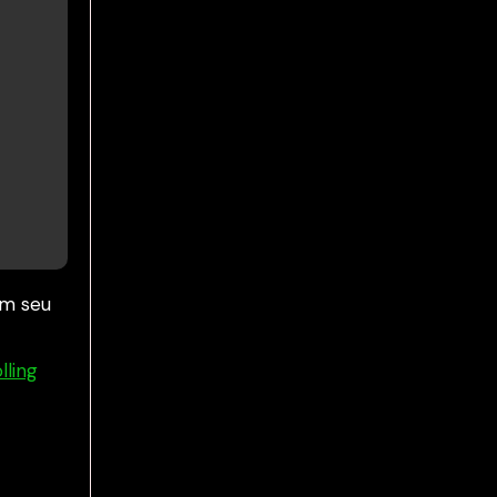
em seu
lling