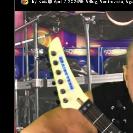
By
caio
April 7, 2026
#Blog
,
#entrevista
,
#g