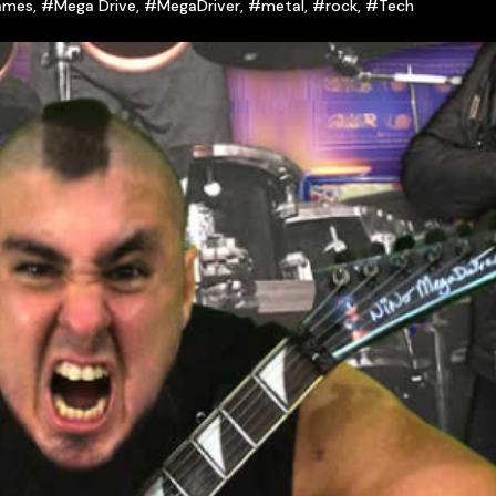
ames
,
#Mega Drive
,
#MegaDriver
,
#metal
,
#rock
,
#Tech