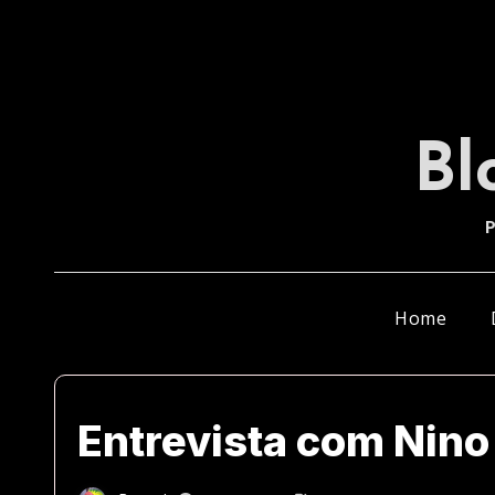
Skip
to
content
Bl
P
Home
Entrevista com Nin