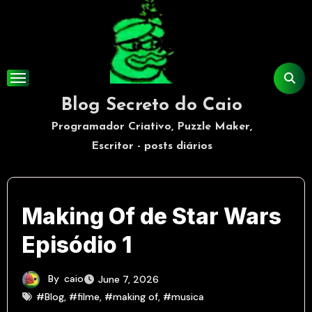
Skip
to
content
Blog Secreto do Caio
Programador Criativo, Puzzle Maker,
Escritor - posts diários
Making Of de Star Wars
Episódio 1
By
caio
June 7, 2026
#Blog
,
#filme
,
#making of
,
#musica