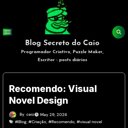
Skip
to
content
Blog Secreto do Caio
Programador Criativo, Puzzle Maker,
Escritor - posts diários
Recomendo: Visual
Novel Design
By
caio
May 29, 2026
#Blog
,
#Criação
,
#Recomendo
,
#visual novel